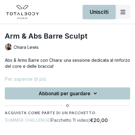
Unisciti
Arm & Abs Barre Sculpt
Chiara Lewis
Abs & Arms Barre con Chiara: una sessione dedicata al rinforzo
del core e delle braccia!
Per completare questo allenamento avrai bisogno di un paio di
Per saperne di più
pesetti (quelli usati nel video sono da 1kg) e una soft ball.
Abbonati per guardare
Per tenere alta la motivazione ecco il link per la playlist che
abbiamo pensato per te
O
RECOMMENDED SPOTIFY PLAYLIST
ACQUISTA COME PARTE DI UN PACCHETTO:
€20,00
SUMMER CHALLENGE
(Pacchetto 11 video)